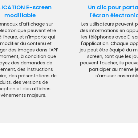
LICATION E-screen
Un clic pour part
modifiable
l'écran électroni
anneaux d'affichage sur
Les utilisateurs peuvent 
électronique peuvent être
des informations en appu
 l'heure, et n'importe qui
les téléphones avec E-sc
 modifier du contenu et
l'application. Chaque app
rger des images dans l'APP
jeu peut être équipé du m
 moment, à condition que
screen, tant que les jo
 ayez des demandes de
peuvent toucher, ils peuv
tement, des instructions
participer au même je
raire, des présentations de
s'amuser ensemble
duits, des versions de
eption et des affiches
événements majeurs.