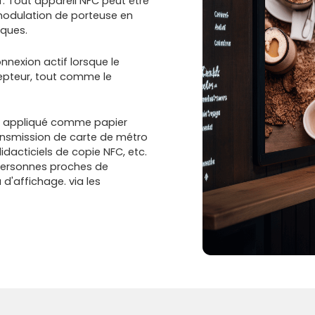
 Tout appareil NFC peut être
e modulation de porteuse en
ques.
nnexion actif lorsque le
epteur, tout comme le
re appliqué comme papier
ransmission de carte de métro
idacticiels de copie NFC, etc.
s personnes proches de
d'affichage. via les