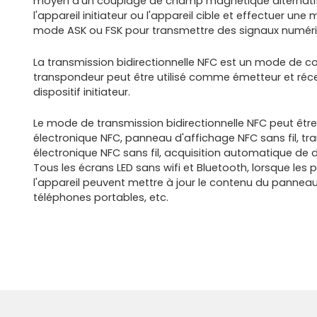
moyen d'un couplage de champ magnétique alternatif.
l'appareil initiateur ou l'appareil cible et effectuer un
mode ASK ou FSK pour transmettre des signaux numéri
La transmission bidirectionnelle NFC est un mode de co
transpondeur peut être utilisé comme émetteur et réc
dispositif initiateur.
Le mode de transmission bidirectionnelle NFC peut êt
électronique NFC, panneau d'affichage NFC sans fil, t
électronique NFC sans fil, acquisition automatique de d
Tous les écrans LED sans wifi et Bluetooth, lorsque le
l'appareil peuvent mettre à jour le contenu du panneau 
téléphones portables, etc.