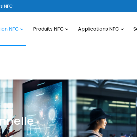
ns NFC
tion NFC
Produits NFC
Applications NFC
S
onnelle