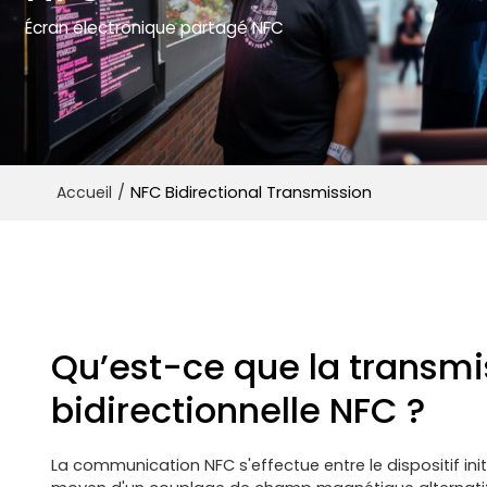
Écran électronique partagé NFC
/
NFC Bidirectional Transmission
Accueil
Qu’est-ce que la transmi
bidirectionnelle NFC ?
La communication NFC s'effectue entre le dispositif initi