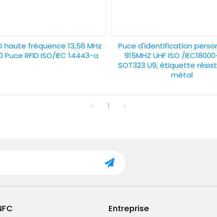
D haute fréquence 13,56 MHz
Puce d'identification perso
 Puce RFID ISO/IEC 14443-a
915MHZ UHF ISO /IEC18000
SOT323 U9, étiquette résis
métal
1
NFC
Entreprise