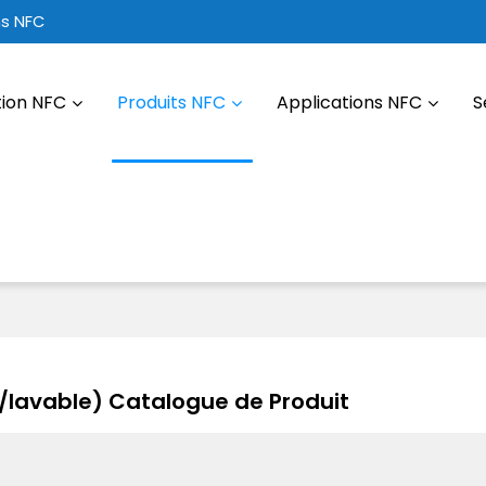
ns NFC
tion NFC
Produits NFC
Applications NFC
S
r/lavable) Catalogue de Produit