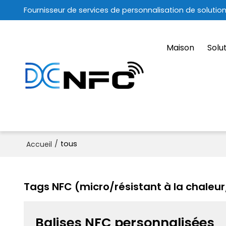
Fournisseur de services de personnalisation de solutio
Maison
Solu
/
tous
Accueil
Tags NFC (micro/résistant à la chaleu
Balises NFC personnalisées