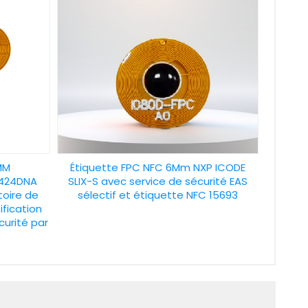
MM
Étiquette FPC NFC 6Mm NXP ICODE
G424DNA
SLIX-S avec service de sécurité EAS
toire de
sélectif et étiquette NFC 15693
fication
curité par