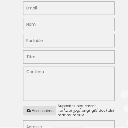
Supporte uniquement
.rar/.zip/.jpg/.png/.gif/.doc/.xls/.pdf,
Accessoires
maximum 20M