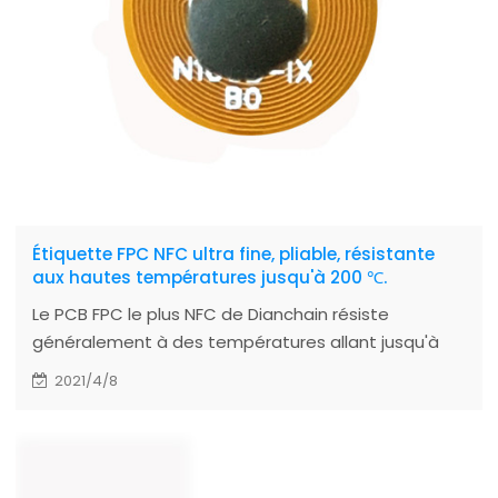
Étiquette FPC NFC ultra fine, pliable, résistante
aux hautes températures jusqu'à 200 ℃.
Le PCB FPC le plus NFC de Dianchain résiste
généralement à des températures allant jusqu'à
150 ° C pendant 3 heures. Le revêtement résistant
2021/4/8
à la température du produit a désormais été testé
et exploré. La résistance à la température
instantanée la plus élevée des PCB et FPC
personnalisés peut atteindre 270 ℃ ~ 280 ℃.