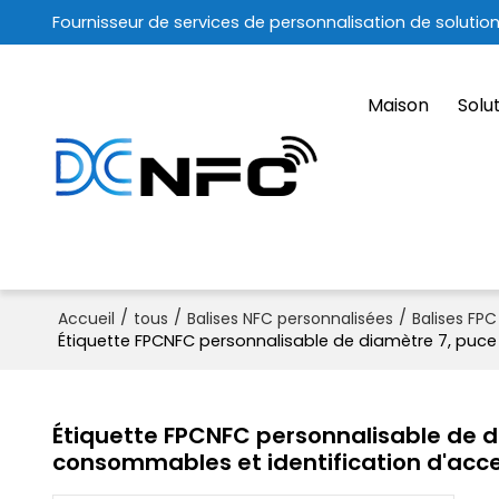
Fournisseur de services de personnalisation de solutio
Maison
Solu
/
/
/
Accueil
tous
Balises NFC personnalisées
Balises FP
Étiquette FPCNFC personnalisable de diamètre 7, puce 
Étiquette FPCNFC personnalisable de d
consommables et identification d'acces