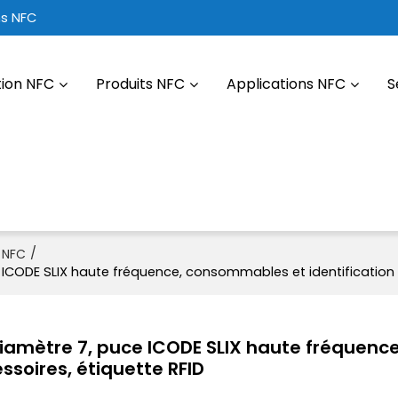
ns NFC
tion NFC
Produits NFC
Applications NFC
S
/
C NFC
ICODE SLIX haute fréquence, consommables et identification d
iamètre 7, puce ICODE SLIX haute fréquence
soires, étiquette RFID