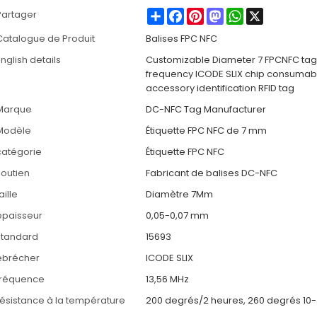
Share
Facebook
Pinterest
Mastodon
WhatsApp
X
Partager
Catalogue de Produit
Balises FPC NFC
nglish details
Customizable Diameter 7 FPCNFC tag
frequency ICODE SLIX chip consumab
accessory identification RFID tag
Marque
DC-NFC Tag Manufacturer
Modèle
Étiquette FPC NFC de 7 mm
catégorie
Étiquette FPC NFC
soutien
Fabricant de balises DC-NFC
aille
Diamètre 7Mm
épaisseur
0,05-0,07 mm
standard
15693
ébrécher
ICODE SLIX
fréquence
13,56 MHz
résistance à la température
200 degrés/2 heures, 260 degrés 10