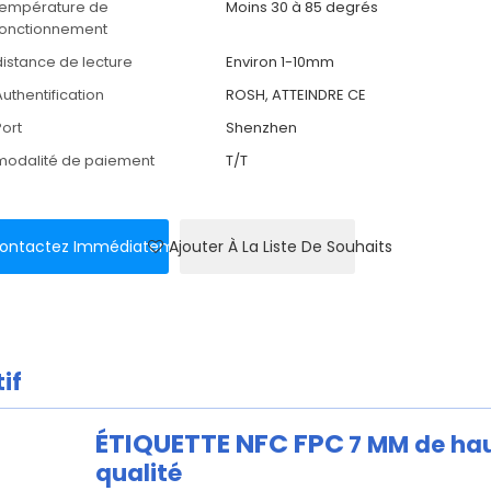
température de
Moins 30 à 85 degrés
fonctionnement
distance de lecture
Environ 1-10mm
Authentification
ROSH, ATTEINDRE CE
Port
Shenzhen
modalité de paiement
T/T
ontactez Immédiatement
Ajouter À La Liste De Souhaits
if
ÉTIQUETTE NFC FPC
7 MM de ha
qualité