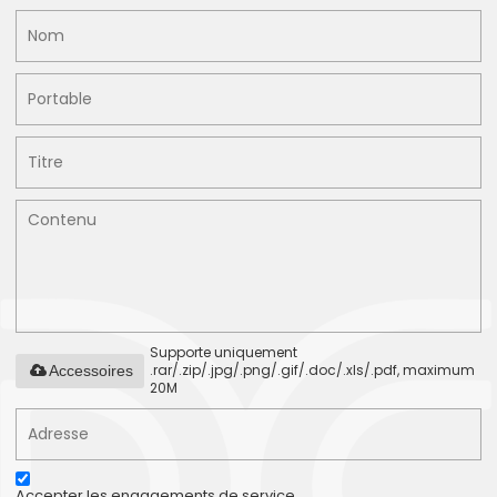
Supporte uniquement
.rar/.zip/.jpg/.png/.gif/.doc/.xls/.pdf, maximum
Accessoires
20M
Accepter les engagements de service.,