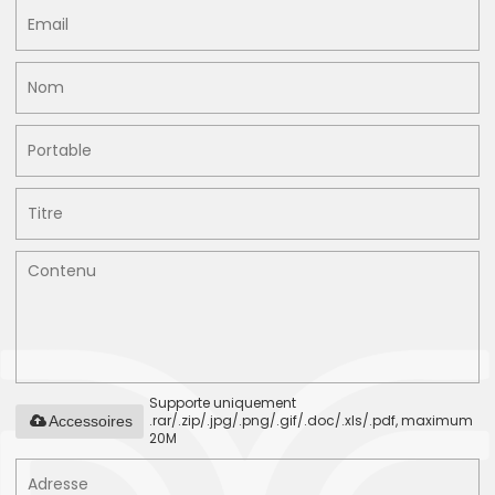
Supporte uniquement
.rar/.zip/.jpg/.png/.gif/.doc/.xls/.pdf, maximum
Accessoires
20M