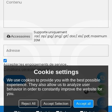
Supporte uniquement
.rar/.zip/.jpg/.png/.gif/.doc/.xls/.pdf, maximum
Accessoires
20M
Accepter les engagements de service.,
Conditions générales de vente
Cookie settings
Envoyer
We use cookies to provide you with the best possible
experience. They also allow us to analyze user
behavior in order to constantly improve the website for
Français
you.
Reject All
Accept Selection
Accept all
Copyright © 2026
Shenzhen Dianchain Technology Co., Ltd
Support